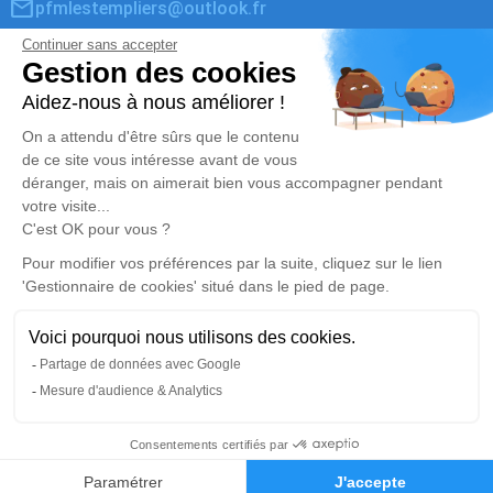
pfmlestempliers@outlook.fr
34 Rue de Chartres - 78610 - Le Perray-en-Yvelines
5/5 - 6 avis
Pompes Funèbres Les Templiers Elancourt
01 30 50 50 51
pfmlestempliers@outlook.fr
Centre Commercial de La Villedieu, 1 avenue Paul
Cézanne - 78990 - Élancourt
4.4/5 - 318 avis
Mentions légales
Politique de traitement des données personnelles
Politique d’utilisation des cookies
Gestionnaire de cookies
Zone d'intervention
Réalisation et référencement par