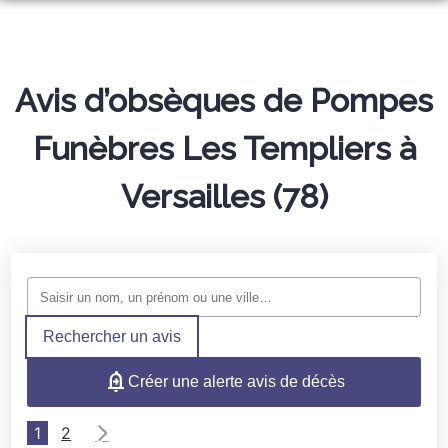
ORGANISER DES OBSÈQUES
PREVOYANCE
MONUMENTS FUNÉRAIRES
Avis d’obsèques de Pompes
ARTICLES FUNÉRAIRES
Funèbres Les Templiers à
NOS AGENCES
Versailles (78)
NOTRE CHAMBRE FUNERAIRE
ÉLANCOURT
ESPACES HOMMAGES
LE PERRAY-EN-YVELINES
SERVICES AUX FAMILLES
TRANSMETTEZ VOS SOUVENIRS
Rechercher un avis
Créer une alerte avis de décès
1
2