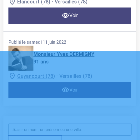
-
Elancourt (78)
Versailles (78)
Voir
Publié le samedi 11 juin 2022
Monsieur Yves DERMIGNY
91 ans
-
Guyancourt (78)
Versailles (78)
Voir