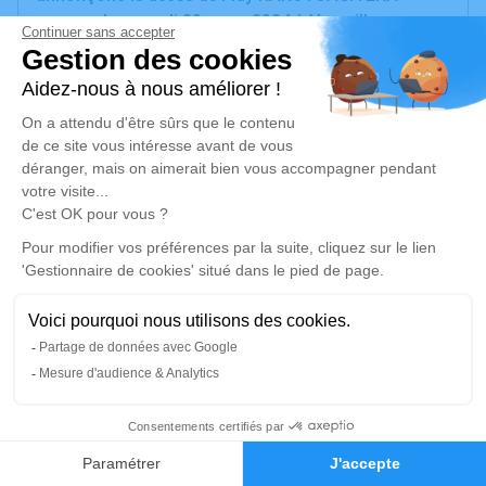
survenu le samedi 09 mars 2024 à Versailles.
Nous vous invitons à utiliser cet espace pour
laisser vos condoléances, partager des photos
souvenirs, une anecdote ou exprimer vos pensées à
travers des poèmes ou des textes. Cet endroit est
un lieu d'expression dédié à honorer la mémoire de
Fidy RAKOTOASITERA.
Un service de plantation d’arbre hommage est
disponible ici
.
Je rends hommage
7
Cérémonie religieuse
Faire-part
Hommages
vendredi 15 mars 2024 à 13h30