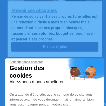
Prévoir ses obsèques
Penser de son vivant à ses propres funérailles est
une réflexion difficile à mettre en oeuvre mais
permet d'anticiper ses propres obsèques,
rassembler ses volontés, budgétiser pour l’avenir
et penser à ses proches.
En savoir plus
Pompes Funèbres Les Templiers
Nos équipes vous aident à honorer la mémoire de la pers