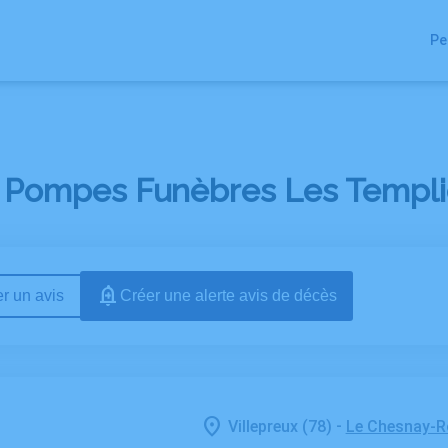
ARTICLES
NOS
NOTRE CHAMBRE
Pe
FUNÉRAIRES
AGENCES
FUNERAIRE
H
 Pompes Funèbres Les Templier
r un avis
Créer une alerte avis de décès
-
Villepreux (78)
Le Chesnay-R