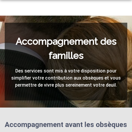
ORGANISER DES OBSÈQUES
PREVOYANCE
MONUMENTS FUNÉRAIRES
ARTICLES FUNÉRAIRES
Accompagnement des
NOS AGENCES
familles
NOTRE CHAMBRE FUNERAIRE
ÉLANCOURT
ESPACES HOMMAGES
Des services sont mis à votre disposition pour
LE PERRAY-EN-YVELINES
SERVICES AUX FAMILLES
simplifier votre contribution aux obsèques et vous
TRANSMETTEZ VOS SOUVENIRS
permettre de vivre plus sereinement votre deuil.
Accompagnement avant les obsèques