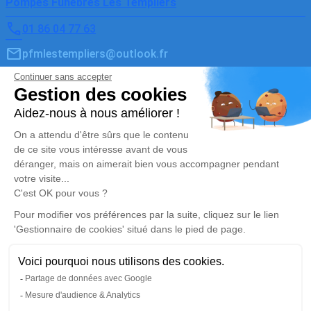
Pompes Funèbres Les Templiers
01 86 04 77 63
pfmlestempliers@outlook.fr
34 Rue de Chartres - 78610 - Le Perray-en-Yvelines
5/5 - 6 avis
Pompes Funèbres Les Templiers Elancourt
01 30 50 50 51
pfmlestempliers@outlook.fr
Centre Commercial de La Villedieu, 1 avenue Paul
Cézanne - 78990 - Élancourt
4.4/5 - 318 avis
Mentions légales
Politique de traitement des données personnelles
Politique d’utilisation des cookies