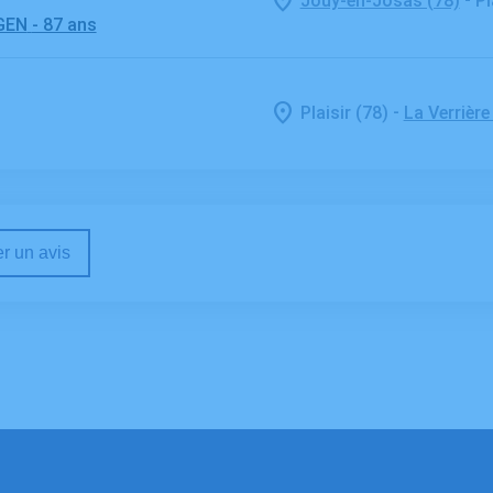
Jouy-en-Josas (78)
Pl
GEN
- 87 ans
-
Plaisir (78)
La Verrière
r un avis