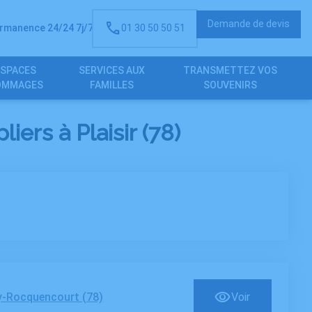
Demande de devis
rmanence 24/24 7j/7
01 30 50 50 51
ESPACES
SERVICES AUX
TRANSMETTEZ VOS
OMMAGES
FAMILLES
SOUVENIRS
rs à Plaisir (78)
y-Rocquencourt (78)
Voir