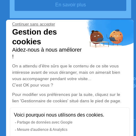
En savoir plus
Pompes Funèbres Les Templiers
Nos équipes vous aident à honorer la mémoire de la pers
perpétuer son souvenir dans le respect de ses volontés, 
avec dignité dans son dernier voyage.
Nos agences
Pompes Funèbres Les Templiers
01 86 04 77 63
pfmlestempliers@outlook.fr