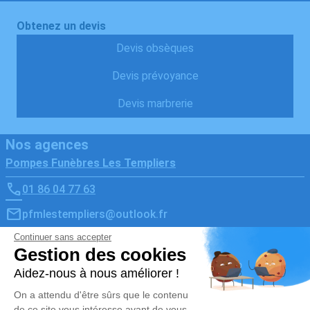
Obtenez un devis
Devis obsèques
Devis prévoyance
Devis marbrerie
Nos agences
Pompes Funèbres Les Templiers
01 86 04 77 63
pfmlestempliers@outlook.fr
34 Rue de Chartres - 78610 - Le Perray-en-Yvelines
5/5 - 6 avis
Pompes Funèbres Les Templiers Elancourt