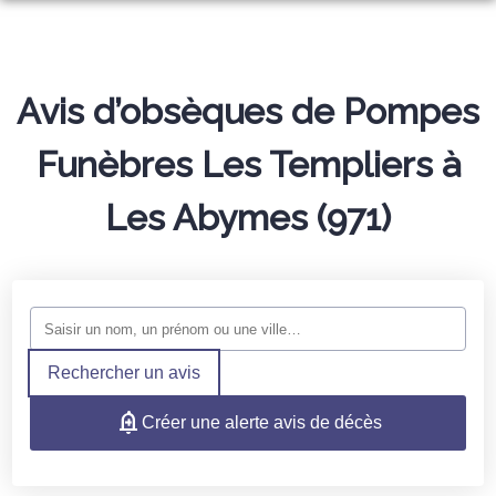
ORGANISER DES OBSÈQUES
PREVOYANCE
MONUMENTS FUNÉRAIRES
Avis d’obsèques de Pompes
ARTICLES FUNÉRAIRES
Funèbres Les Templiers à
NOS AGENCES
Les Abymes (971)
NOTRE CHAMBRE FUNERAIRE
ÉLANCOURT
ESPACES HOMMAGES
LE PERRAY-EN-YVELINES
SERVICES AUX FAMILLES
TRANSMETTEZ VOS SOUVENIRS
Rechercher un avis
Créer une alerte avis de décès