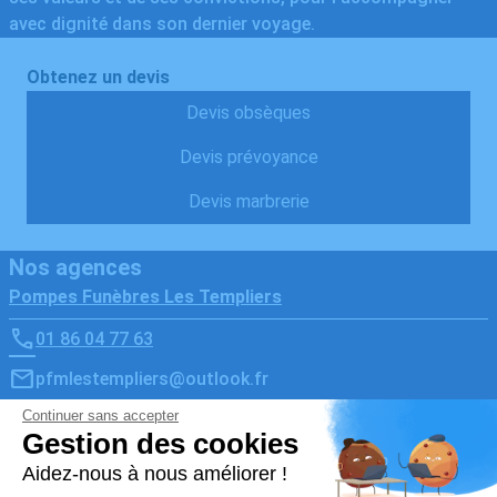
avec dignité dans son dernier voyage.
Obtenez un devis
Devis obsèques
Devis prévoyance
Devis marbrerie
Nos agences
Pompes Funèbres Les Templiers
01 86 04 77 63
pfmlestempliers@outlook.fr
34 Rue de Chartres - 78610 - Le Perray-en-Yvelines
5/5 - 5 avis