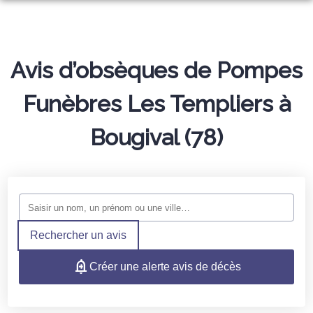
ORGANISER DES OBSÈQUES
PREVOYANCE
MONUMENTS FUNÉRAIRES
Avis d’obsèques de Pompes
ARTICLES FUNÉRAIRES
Funèbres Les Templiers à
NOS AGENCES
Bougival (78)
NOTRE CHAMBRE FUNERAIRE
ÉLANCOURT
ESPACES HOMMAGES
LE PERRAY-EN-YVELINES
SERVICES AUX FAMILLES
TRANSMETTEZ VOS SOUVENIRS
Rechercher un avis
Créer une alerte avis de décès