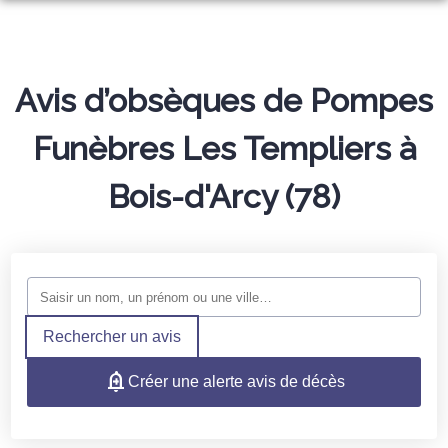
ORGANISER DES OBSÈQUES
PREVOYANCE
MONUMENTS FUNÉRAIRES
Avis d’obsèques de Pompes
ARTICLES FUNÉRAIRES
Funèbres Les Templiers à
NOS AGENCES
Bois-d'Arcy (78)
NOTRE CHAMBRE FUNERAIRE
ÉLANCOURT
ESPACES HOMMAGES
LE PERRAY-EN-YVELINES
SERVICES AUX FAMILLES
TRANSMETTEZ VOS SOUVENIRS
Rechercher un avis
Créer une alerte avis de décès