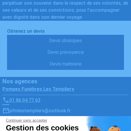
perpétuer son souvenir dans le respect de ses volontés, de
ses valeurs et de ses convictions, pour l’accompagner
avec dignité dans son dernier voyage.
Obtenez un devis
Devis obsèques
Devis prévoyance
Devis marbrerie
Nos agences
Pompes Funèbres Les Templiers
01 86 04 77 63
pfmlestempliers@outlook.fr
34 Rue de Chartres - 78610 - Le Perray-en-Yvelines