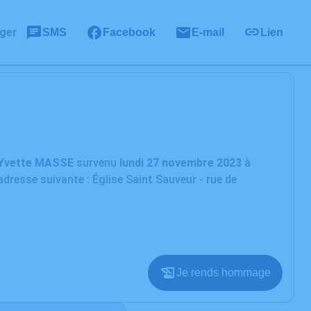
ger
SMS
Facebook
E-mail
Lien
Yvette
MASSE
survenu
lundi 27 novembre 2023
à
dresse suivante : Église Saint Sauveur - rue de
Je rends hommage