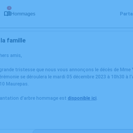
3
Parta
Hommages
a famille
chers amis,
 grande tristesse que nous vous annonçons le décès de Mme
rémonie se déroulera le mardi 05 décembre 2023 à 10h30 à l'a
310 Maurepas.
plantation d’arbre hommage est
disponible ici
.