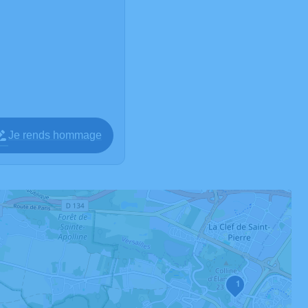
Je rends hommage
1