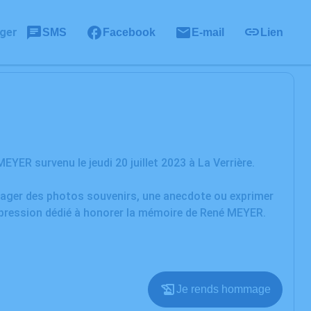
ger
SMS
Facebook
E-mail
Lien
ER survenu le jeudi 20 juillet 2023 à La Verrière.
rtager des photos souvenirs, une anecdote ou exprimer
expression dédié à honorer la mémoire de René MEYER.
Je rends hommage