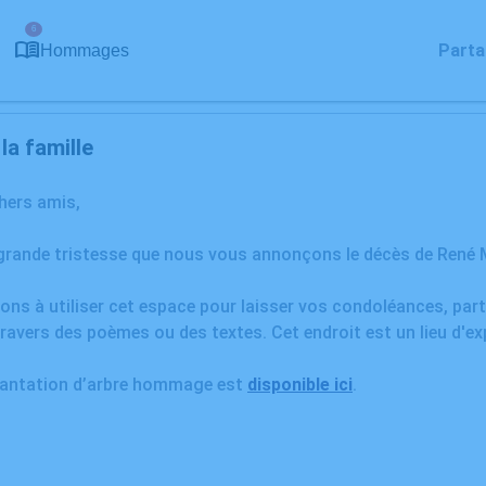
6
Parta
Hommages
a famille
chers amis,
grande tristesse que nous vous annonçons le décès de René MEY
ons à utiliser cet espace pour laisser vos condoléances, pa
ravers des poèmes ou des textes. Cet endroit est un lieu d'
plantation d’arbre hommage est
disponible ici
.