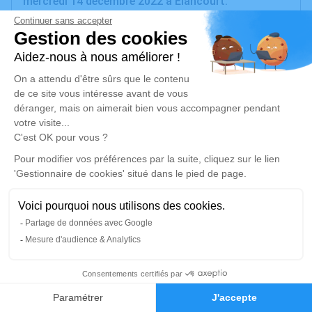
mercredi 14 décembre 2022 à Elancourt.
Nous vous invitons à utiliser cet espace pour
laisser vos condoléances, partager des photos
souvenirs, une anecdote ou exprimer vos pensées à
travers des poèmes ou des textes. Cet endroit est
un lieu d'expression dédié à honorer la mémoire de
Michel AYEAU.
Un service de plantation d’arbre hommage est
disponible ici
.
Je rends hommage
Cérémonie religieuse
3
vendredi 23 décembre 2022 à 10h30
Faire-part
Hommages
Eglise Saint-Médard de Élancourt