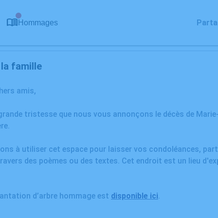
0
Parta
Hommages
a famille
chers amis,
 grande tristesse que nous vous annonçons le décès de Mar
re.
ons à utiliser cet espace pour laisser vos condoléances, pa
ravers des poèmes ou des textes. Cet endroit est un lieu d'e
plantation d’arbre hommage est
disponible ici
.