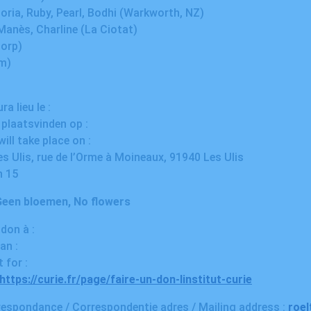
oria, Ruby, Pearl, Bodhi (Warkworth, NZ)
Manès, Charline (La Ciotat)
dorp)
m)
a lieu le :
 plaatsvinden op :
ill take place on :
 Ulis, rue de l’Orme à Moineaux, 91940 Les Ulis
h 15
 Geen bloemen, No flowers
don à :
an :
 for :
https://curie.fr/page/faire-un-don-linstitut-curie
respondance / Correspondentie adres / Mailing address :
roe