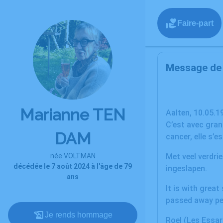
Faire-part
Message de l
Marianne TEN
Aalten, 
C’est avec gran
DAM
cancer, elle s’
née VOLTMAN
Met veel verdri
décédée le 7 août 2024 à l'âge de 79
ingeslapen.
ans
It is with grea
passed away pe
Je rends hommage
Roel (Les Essar