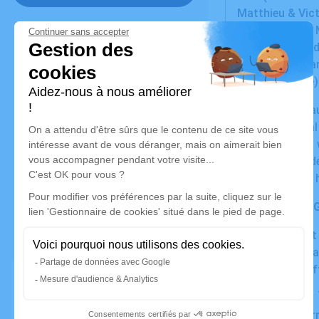
Matthieu & Vict
Sarah & David, 
Anneke (Leider
Joke (Rotterda
Mehlika (Rome)
La crémation aur
De crematie zal
The cremation w
Crematorium des
14.08.2024, 10 
Pas de fleurs,
Eventuellement 
Eventueel gift a
Eventually a gift
Institut Curie :
Adresse de cor