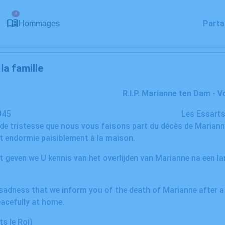
8
Parta
Hommages
a famille
R.I.P. Marianne ten Dam - 
10.05.1945 Les Essarts le Roi, 
de tristesse que nous vous faisons part du décès de Marian
est endormie paisiblement à la maison.
et geven we U kennis van het overlijden van Marianne na een la
t sadness that we inform you of the death of Marianne after 
acefully at home.
ts le Roi)