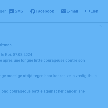
ger
SMS
Facebook
E-mail
Lien
Voltman
07.08.2024
ne après une longue lutte courageuse contre son
nge moedige strijd tegen haar kanker, ze is vredig thuis
a long courageous battle against her cancer, she