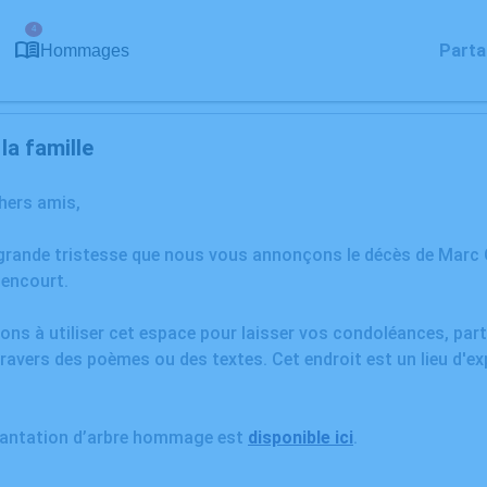
4
Parta
Hommages
a famille
chers amis,
grande tristesse que nous vous annonçons le décès de Marc C
encourt.
ons à utiliser cet espace pour laisser vos condoléances, pa
ravers des poèmes ou des textes. Cet endroit est un lieu d'e
plantation d’arbre hommage est
disponible ici
.