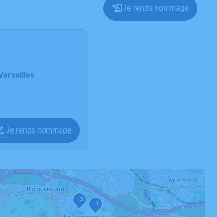
Je rends hommage
Versailles
Je rends hommage
3
1