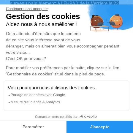
survenu paisiblement à l'EHPAD de la Verrière le 23
juillet 2024. Il laisse dans le deuil son épouse bien-
aimée, Florinda Pessoa Da Silva Nuno, son fils
Fernando Nuno, ainsi que ses petits-enfants et
arrière-petits-enfants
La cérémonie se déroulera le mardi 06 août 2024 à
16h00 à l'adresse suivante : Crématorium du Parc
de Clamart - 104 Rue de la Porte de Trivaux - 92140
Clamart.
Cet espace privé est destiné à recueillir vos
condoléances ou le souvenir d’un moment passé.
Un service de plantation d’arbre hommage est
disponible ici
.
3
Je rends hommage
Faire-part
Hommages