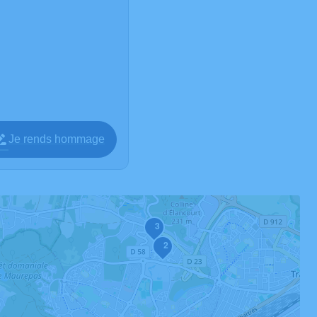
Je rends hommage
3
2