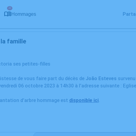
22
Parta
Hommages
a famille
toria ses petites-filles
ristesse de vous faire part du décès de
João Esteves
surven
vendredi 06 octobre 2023 à 14h30 à l'adresse suivante : Eglise
plantation d’arbre hommage est
disponible ici
.