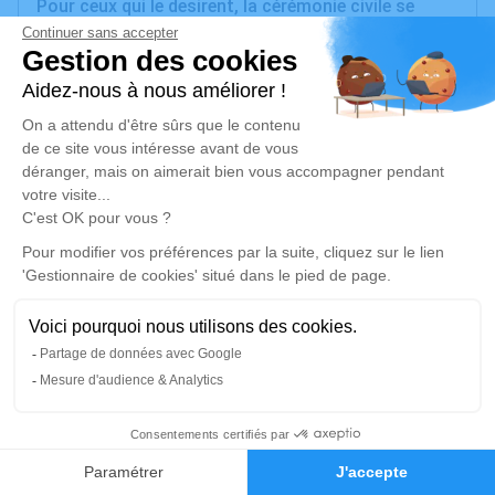
Pour ceux qui le desirent, la cérémonie civile se
déroulera le vendredi 10 février 2023 à 14h45 à
l'adresse suivante : L'orme aux Bergers - 78114
Magny-les-Hameaux, suivie de l'inhumation au
cimetière du Mesnil Saint Denis .
Gia, Carole, Cidalia et Jean
Un service de plantation d’arbre hommage est
disponible ici
.
Je rends hommage
Cérémonie civile
vendredi 10 février 2023 à 14h45
92
l'Orme Aux Bergers de Magny-les-Hameaux
78114 Magny-les-Hameaux
Faire-part
Hommages