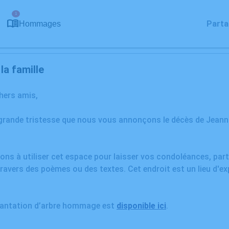
1
Parta
Hommages
a famille
chers amis,
 grande tristesse que nous vous annonçons le décès de Jean
ons à utiliser cet espace pour laisser vos condoléances, pa
ravers des poèmes ou des textes. Cet endroit est un lieu d'e
plantation d’arbre hommage est
disponible ici
.