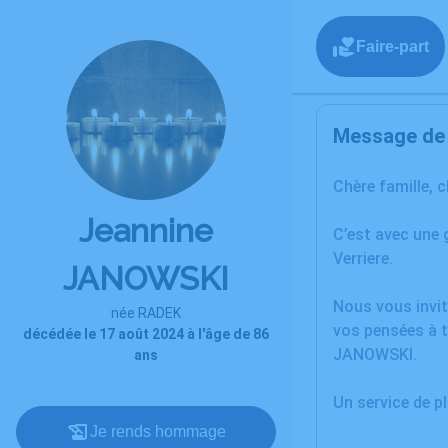
Faire-part
Message de l
Chère famille, 
Jeannine
C’est avec une
Verriere.
JANOWSKI
Nous vous invit
née RADEK
vos pensées à t
décédée le 17 août 2024 à l'âge de 86
JANOWSKI.
ans
Un service de 
Je rends hommage