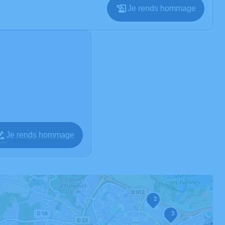
Je rends hommage
Je rends hommage
2
3