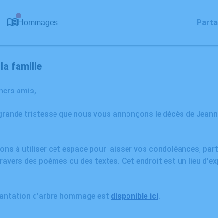
0
Parta
Hommages
a famille
chers amis,
 grande tristesse que nous vous annonçons le décès de Jea
ons à utiliser cet espace pour laisser vos condoléances, pa
ravers des poèmes ou des textes. Cet endroit est un lieu d'e
plantation d’arbre hommage est
disponible ici
.