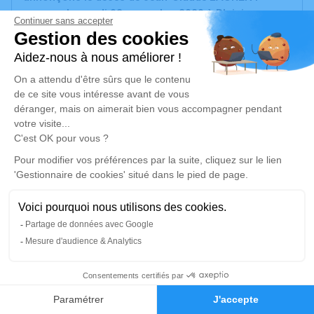
survenu le mardi 03 novembre 2020 à Plaisir.
Nous vous invitons à utiliser cet espace pour
laisser vos condoléances, partager des photos
souvenirs, une anecdote ou exprimer vos pensées à
travers des poèmes ou des textes. Cet endroit est
un lieu d'expression dédié à honorer la mémoire de
Jean-Claude LAURENT.
Un service de plantation d’arbre hommage est
disponible ici
.
Je rends hommage
42
Cérémonie civile
Faire-part
Hommages
vendredi 06 novembre 2020 à 16h15