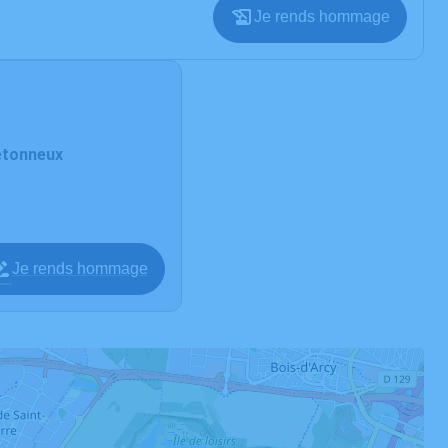
Je rends hommage
retonneux
Je rends hommage