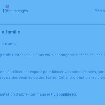
1
Parta
Hommages
a famille
chers amis,
grande tristesse que nous vous annonçons le décès de Jean C
ons à utiliser cet espace pour laisser vos condoléances, pa
ravers des poèmes ou des textes. Cet endroit est un lieu d'e
plantation d’arbre hommage est
disponible ici
.