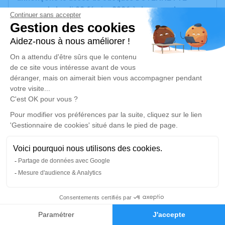
survenu le lundi 02 février 2026 à Jouy-en-Josas.
Nous vous invitons à utiliser cet espace pour
laisser vos condoléances, partager des photos
souvenirs, une anecdote ou exprimer vos pensées à
travers des poèmes ou des textes. Cet endroit est
un lieu d'expression dédié à honorer la mémoire de
Jacques DOYENNETTE.
Un service de plantation d’arbre hommage est
disponible ici
.
Je rends hommage
5
Cérémonie religieuse
Faire-part
Hommages
mardi 17 février 2026 à 14h30