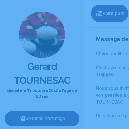
Faire-part
Message de l
Chère famille, 
Gerard
C’est avec une
Trappes.
TOURNESAC
Nous vous invit
décédé le 19 octobre 2022 à l'âge de
vos pensées à t
88 ans
TOURNESAC.
Un service de 
Je rends hommage