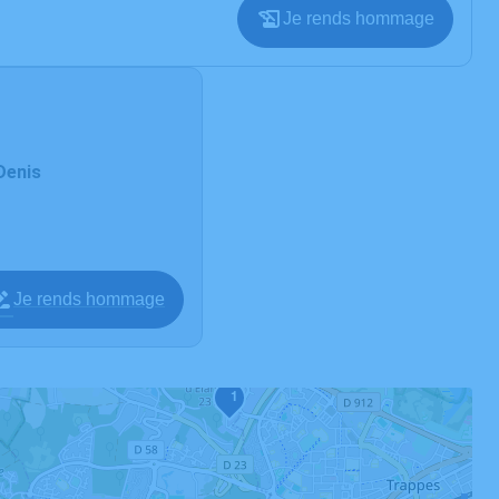
Je rends hommage
Denis
Je rends hommage
1