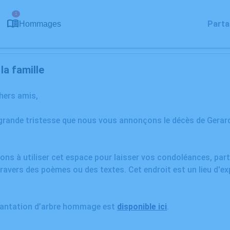
1
Parta
Hommages
a famille
chers amis,
 grande tristesse que nous vous annonçons le décès de Gera
ons à utiliser cet espace pour laisser vos condoléances, pa
ravers des poèmes ou des textes. Cet endroit est un lieu d'e
plantation d’arbre hommage est
disponible ici
.