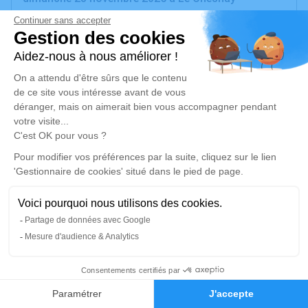
Rocquencourt. La cérémonie se déroulera le jeudi 04
décembre 2025 à 15h00 à l’adresse suivante :
Crématorium du Parc de Clamart - 104 Rue de la
Porte de Trivaux - 92140 Clamart.
Pour ceux qui le désire, nous nous retrouverons
après la cérémonie chez notre Maman.
Nous aimerions que les personnes désirant se
rendre aux obsèques nous le fasse savoir.
Nous vous invitons à utiliser cet espace pour
laisser vos condoléances, partager des photos
souvenirs, une anecdote ou exprimer vos pensées à
travers des poèmes ou des textes. Cet endroit est
un lieu d'expression dédié à honorer la mémoire
29
d’Elizabeth CREE.
Faire-part
Hommages