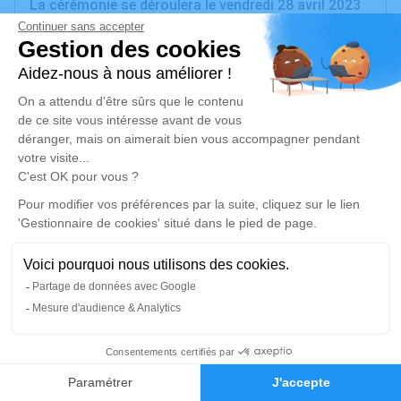
La cérémonie se déroulera le vendredi 28 avril 2023
à 15h30 à l'adresse suivante : Cimetière - 6 avenue
de Verdun - 78290 Croissy-sur-seine.
Un service de plantation d’arbre hommage est
disponible ici
.
Je rends hommage
Cérémonie civile
vendredi 28 avril 2023 à 15h30
Cimetière de Croissy-sur-Seine
6 avenue de Verdun
78290 Croissy-sur-Seine
23
Faire-part
Hommages
Je rends hommage