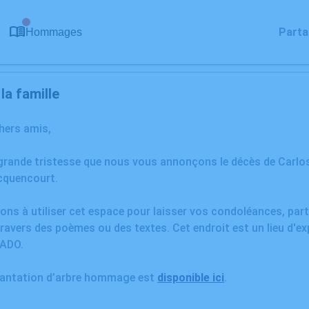
0
Parta
Hommages
a famille
chers amis,
 grande tristesse que nous vous annonçons le décès de Car
cquencourt.
ons à utiliser cet espace pour laisser vos condoléances, pa
ravers des poèmes ou des textes. Cet endroit est un lieu d'e
ADO.
plantation d’arbre hommage est
disponible ici
.